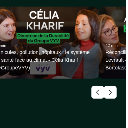
 min
42 min
nicules, pollution, hôpitaux : le système
Réconcilie
 santé face au climat - Célia Kharif
Levrault 
@GroupeVYV‬)
Bortolaso