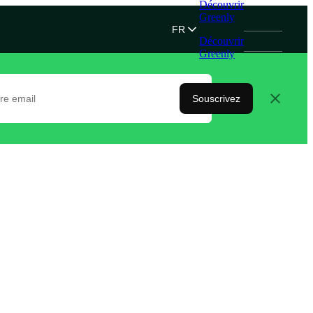
Découvrir
Greenly
FR
Découvrir
Greenly
Souscrivez