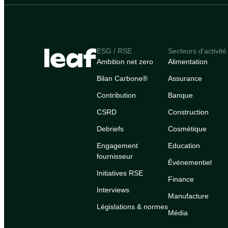
ESG / RSE
Secteurs d'activité
Ambition net zero
Alimentation
Bilan Carbone®
Assurance
Contribution
Banque
CSRD
Construction
Debriefs
Cosmétique
Engagement
Education
fournisseur
Événementiel
Initiatives RSE
Finance
Interviews
Manufacture
Législations & normes
Média