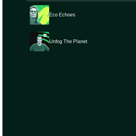
Eco Echoes
Unfog The Planet