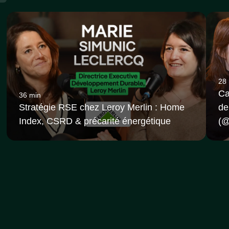
28
Ca
36 min
Stratégie RSE chez Leroy Merlin : Home
de
Index, CSRD & précarité énergétique
(‪