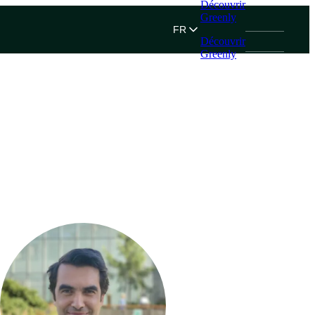
Découvrir
Greenly
FR
Découvrir
Greenly