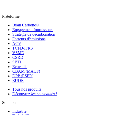
Plateforme
Bilan Carbone®
Engagement fournisseurs
Stratégie de décarbonation
Facteurs d'émissions
ACV
TCFD/IFRS
VSME
CSRD
SBTi
Ecovadis
CBAM (MACF)
DPP (ESPR)
EUDR
Tous nos produits
Découvrez
les nouveautés !
Solutions
Industrie