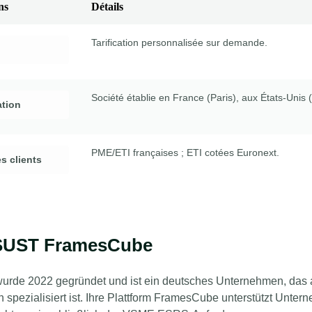
ns
Détails
Tarification personnalisée sur demande.
Société établie en France (Paris), aux États-Uni
ation
PME/ETI françaises ; ETI cotées Euronext.
es clients
SUST FramesCube
de 2022 gegründet und ist ein deutsches Unternehmen, das a
pezialisiert ist
. Ihre Plattform FramesCube unterstützt Unt