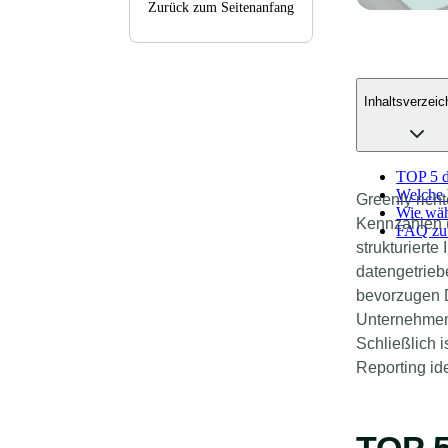
Zurück zum Seitenanfang
Inhaltsverzeic
TOP 5 
Welche 
Greenly rich
Wie wäh
Kennzahlen (
FAQ zu
strukturiert
datengetrieb
bevorzugen D
Unternehmen,
Schließlich 
Reporting id