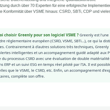
tzung durch über 70 Experten für eine erfolgreiche Implementi
rte Konformität über VSME hinaus: CSRD, SBTi, CDP und viel
i choisir Greenly pour son logiciel VSME ?
Greenly est l’une
dre réglementaire européen (CSRD, VSME, SBTi...), ce qui la dis
es. Contrairement à d'autres solutions très techniques, Greenly 
alertes intelligentes et un accompagnement guidé adapté aux PM
e du processus CSRD avec une évaluation de double matérialité 
ns ERP et un suivi ESG en temps réel piloté par l’IA. Il est possib
lles que le VSME, le CSRD, etc. Enfin, un accompagnement d’exp
aires, complète son offre.