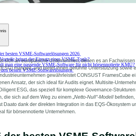
hnis
der besten VSME-Softwarelösungen 2026
Vorteile bringt der Einsatz eines VSME-Tools?
tet sich an europäische Unternehmen, denen es an Fachwissen
lt man eine passende VSME-Software für nicht börsennotierte KMU?
ESG) mangelt, und bietet ihnen geführte Unterstützung sowie e
 den besten VSME-Softwarelösungen
e Industrieunternehmen gewährleistet CONSUST FramesCube ein
enen Ansatz, der sich ideal für Audits eignet. Multisite-Untern
iligent ESG, das speziell für komplexe Governance-Strukturen 
 die sich auf dem Weg zu einem „
Netto-Null“-Modell
befinden, 
ist Daato dank der direkten Integration in das EQS-Ökosystem un
eal für börsennotierte Unternehmen.