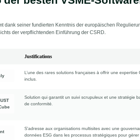
 der besten VSME-Softwar
t dank seiner fundierten Kenntnis der europäischen Regulierun
sichts der verpflichtenden Einführung der CSRD.
Justifications
L’une des rares solutions françaises à offrir une exper
nly
inclus.
Solution qui garantit un suivi scrupuleux et une stratégie
SUST
de conformité.
Cube
S'adresse aux organisations multisites avec une gouverna
ent
données ESG dans les processus stratégiques pour gérer