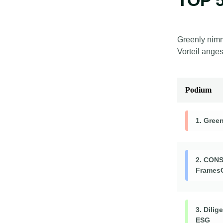
TOP 5
Greenly nimm
Vorteil ange
Podium
1. Gree
2. CON
Frames
3. Dilig
ESG