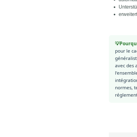
Unterstü
erweite
💡Pourquo
pour le ca
généralist
avec des 
l’ensembl
intégratio
normes, te
réglement