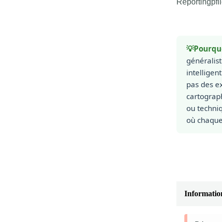
Reportingpfl
💡Pourqu
généralis
intelligen
pas des ex
cartograph
ou techni
où chaque 
Informatio