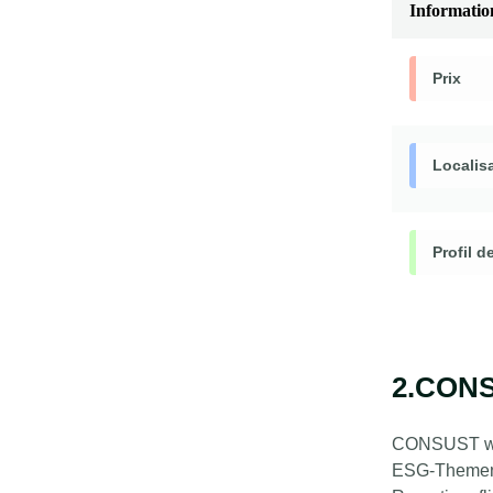
Informatio
Prix
Localis
Profil d
2.CON
CONSUST wur
ESG-Themen s