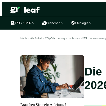
ESG / CSR
Branchen
Ökologie
Die besten VSME-Softwarelösun
Media >
Alle Artikel
>
CO₂-Bilanzierung >
Die
202
Brauchen Sie mehr Anleitung?