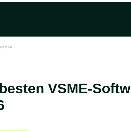
gen 2026
 besten VSME-Soft
6