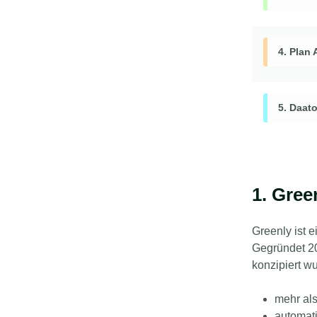
4. Plan 
5. Daat
1. Gree
Greenly ist 
Gegründet 20
konzipiert w
mehr al
automati