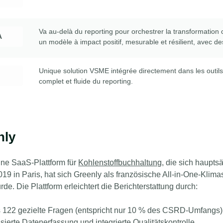
Va au-delà du reporting pour orchestrer la transformatio
A
un modèle à impact positif, mesurable et résilient, avec d
Unique solution VSME intégrée directement dans les outils
o
complet et fluide du reporting.
nly
eine SaaS-Plattform für
Kohlenstoffbuchhaltung
, die sich haupts
19 in Paris, hat sich Greenly als französische All-in-One-Klimas
urde
. Die Plattform erleichtert die Berichterstattung durch:
s 122 gezielte Fragen (entspricht nur 10 % des CSRD-Umfangs)
sierte Datenerfassung und integrierte Qualitätskontrolle