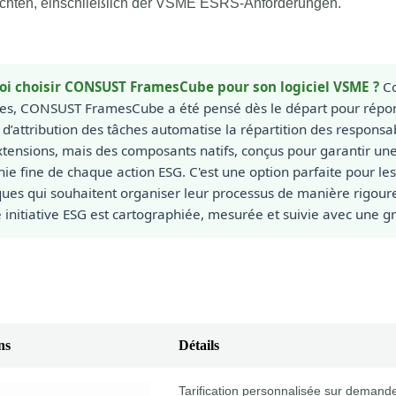
ichten, einschließlich der VSME ESRS-Anforderungen.
oi choisir CONSUST FramesCube pour son logiciel VSME ?
Co
tes, CONSUST FramesCube a été pensé dès le départ pour répo
t d’attribution des tâches automatise la répartition des respons
tensions, mais des composants natifs, conçus pour garantir une 
ie fine de chaque action ESG. C'est une option parfaite pour les
ques qui souhaitent organiser leur processus de manière rigou
initiative ESG est cartographiée, mesurée et suivie avec une gra
ns
Détails
Tarification personnalisée sur demand