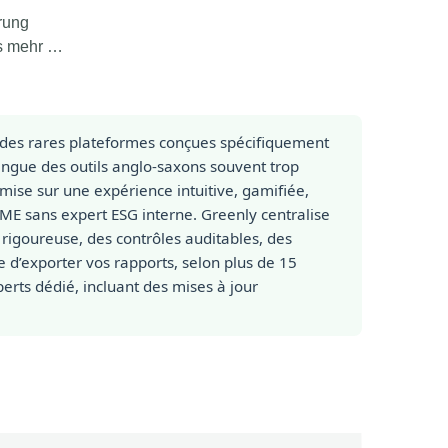
erung
es mehr …
 des rares plateformes conçues spécifiquement
tingue des outils anglo-saxons souvent trop
mise sur une expérience intuitive, gamifiée,
E sans expert ESG interne. Greenly centralise
rigoureuse, des contrôles auditables, des
le d’exporter vos rapports, selon plus de 15
erts dédié, incluant des mises à jour