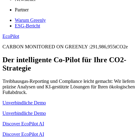
Partner
Warum Greenly
ESG-Bericht
EcoPilot
CARBON MONITORED ON GREENLY
:
2
9
1
,
9
8
6
,
9
5
5
tCO2e
Der intelligente Co-Pilot für Ihre CO2-
Strategie
Treibhausgas-Reporting und Compliance leicht gemacht: Wir liefern
präzise Analysen und KI-gestützte Lösungen für Ihren ökologischen
Fußabdruck.
Unverbindliche Demo
Unverbindliche Demo
Discover EcoPilot AI
Discover EcoPilot AI