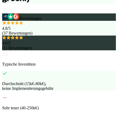
Bewertungen
4.8
/5
(
37
Bewertungen
)
4.8
/5
(
11
Bewertungen
)
Typische Investition
Durchschnitt (15k€-80k€),
keine Implementierungsgebühr
Sehr teuer (40-250k€)