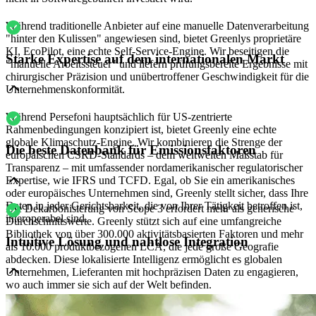
Während traditionelle Anbieter auf eine manuelle Datenverarbeitung
"hinter den Kulissen" angewiesen sind, bietet Greenlys proprietäre
KI, EcoPilot, eine echte Self-Service-Engine. Wir beseitigen die
Starke Expertise auf dem internationalen Markt
"manuelle Arbeitssteuer" und liefern prüfungsbereite Ergebnisse mit
chirurgischer Präzision und unübertroffener Geschwindigkeit für die
Unternehmenskonformität.
Während Persefoni hauptsächlich für US-zentrierte
Rahmenbedingungen konzipiert ist, bietet Greenly eine echte
globale Klimaschutz-Engine. Wir kombinieren die Strenge der
Die beste Datenbank für Emissionsfaktoren
europäischen CSRD-Standards – dem weltweiten Maßstab für
Transparenz – mit umfassender nordamerikanischer regulatorischer
Expertise, wie IFRS und TCFD. Egal, ob Sie ein amerikanisches
oder europäisches Unternehmen sind, Greenly stellt sicher, dass Ihre
Daten in jeder Gerichtsbarkeit, die von Ihrer Tätigkeit betroffen ist,
Die Dekarbonisierung von Scope 3 erfordert mehr als generische
interoperabel sind.
Durchschnittswerte. Greenly stützt sich auf eine umfangreiche
Bibliothek von über 300.000 aktivitätsbasierten Faktoren und mehr
Intuitive Lösung und nahtlose Integration
als 10.000 produktbezogenen LCA, die jede große Geografie
abdecken. Diese lokalisierte Intelligenz ermöglicht es globalen
Unternehmen, Lieferanten mit hochpräzisen Daten zu engagieren,
wo auch immer sie sich auf der Welt befinden.
Komplexität ist der Feind der Handlung. Während Persefoni die
Implementierung über mehrere Monate hinaus verzögern kann, stellt