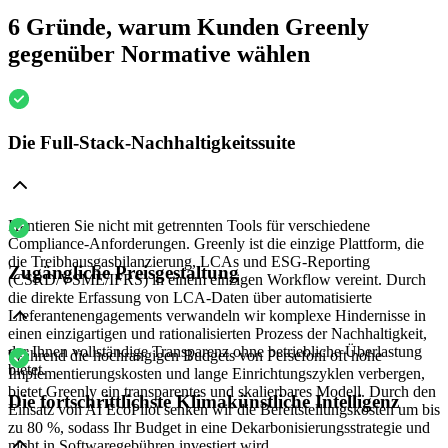
6 Gründe, warum Kunden Greenly
gegenüber Normative wählen
Die Full-Stack-Nachhaltigkeitssuite
Hantieren Sie nicht mit getrennten Tools für verschiedene
Compliance-Anforderungen. Greenly ist die einzige Plattform, die
die Treibhausgasbilanzierung, LCAs und ESG-Reporting
Zugängliche Preisgestaltung
(CSRD/VSME/IFRS) in einem einzigen Workflow vereint. Durch
die direkte Erfassung von LCA-Daten über automatisierte
Lieferantenengagements verwandeln wir komplexe Hindernisse in
einen einzigartigen und rationalisierten Prozess der Nachhaltigkeit,
der Ihnen vollständige Transparenz ohne betriebliche Überlastung
Während die hochrangigen Budgets von Persefoni oft hohe
bietet.
Implementierungskosten und lange Einrichtungszyklen verbergen,
bietet Greenly ein transparentes und skalierbares Modell. Durch den
Die fortschrittlichste Klimakünstliche Intelligenz
Einsatz von AI EcoPilot senken wir die Bereitstellungskosten um bis
zu 80 %, sodass Ihr Budget in eine Dekarbonisierungsstrategie und
nicht in Softwaregebühren investiert wird.