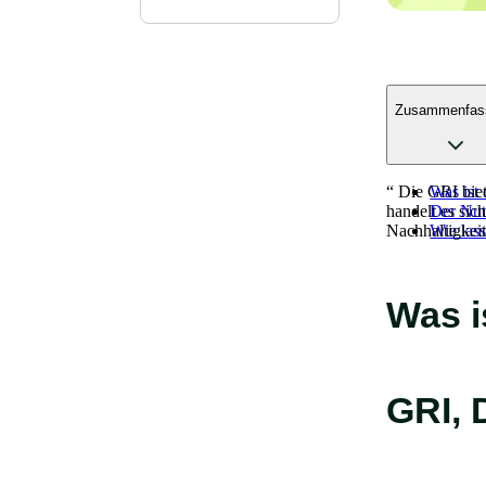
Zusammenfas
“
Die GRI biete
Was ist 
handelt es si
Der Nut
Nachhaltigkei
Wie las
Was i
GRI, 