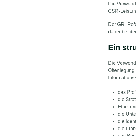
Die Verwendu
CSR-Leistung
Der GRI-Refe
daher bei de
Ein str
Die Verwendu
Offenlegung n
Informations
das Prof
die Stra
Ethik und
die Unt
die iden
die Ein
das Beri