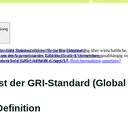
sung
t einen Referenzrahmen für die Berichterstattung über wirtschaftliche,
der GRI-Standard (Global Reporting Initiative)?
ch um einen gemeinsamen Rahmen für alle Unternehmen, unabhängig von 
zen der Anwendung des GRI-Standards in Unternehmen
tsberichts (Quelle: AFNOR-Gruppe).
sen sich die GRI-Standards in der CSR-Berichterstattung umsetzen?
”
st der GRI-Standard (Global 
Definition