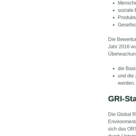
Mensche
soziale
Produkt
Gesellsc
Die Bewertun
Jahr 2016 w
Überwachungs
die Basi
und die 
werden.
GRI-Sta
Die Global R
Environment
sich das ORS