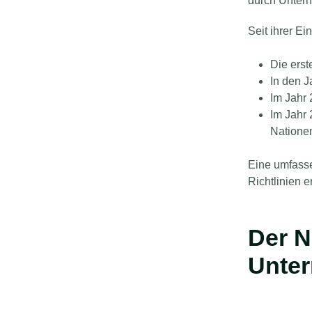
durch Unter
Seit ihrer E
Die erst
In den J
Im Jahr 
Im Jahr 
Natione
Eine umfasse
Richtlinien e
Der N
Unte