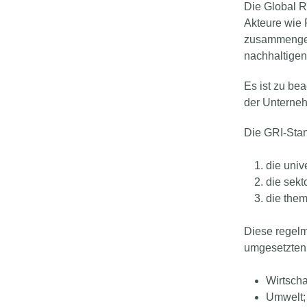
Die Global R
Akteure wie 
zusammenges
nachhaltigen 
Es ist zu be
der Unterneh
Die GRI-Stan
die univ
die sekt
die the
Diese regelm
umgesetzten 
Wirtscha
Umwelt;