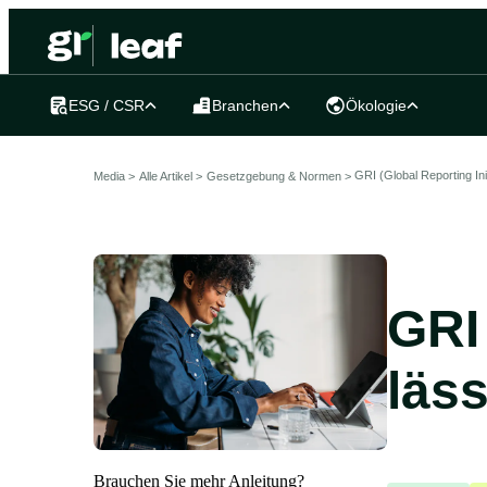
ESG / CSR
Branchen
Ökologie
GRI (Global Reporting Ini
Media >
Alle Artikel
>
Gesetzgebung & Normen >
GRI 
läs
Brauchen Sie mehr Anleitung?