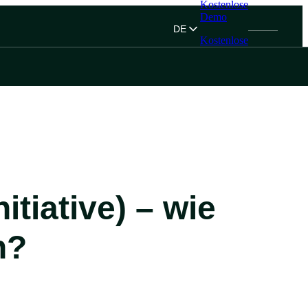
Kostenlose
Demo
DE
Kostenlose
Demo
itiative) – wie
n?