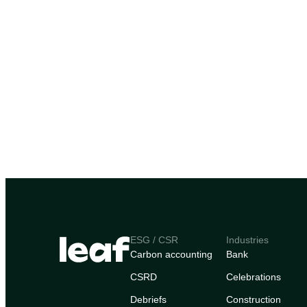
ESG / CSR
Industries
Carbon accounting
Bank
CSRD
Celebrations
Debriefs
Construction