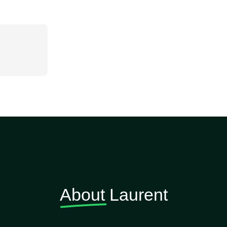
About
Laurent