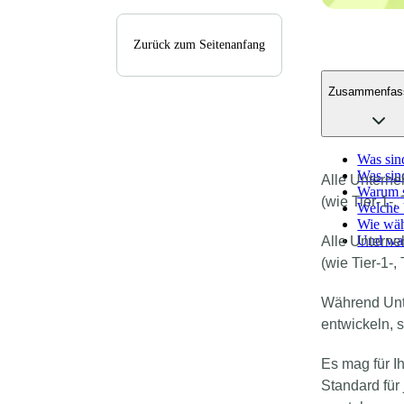
Zurück zum Seitenanfang
Zusammenfas
Was sin
Was sind
Alle Unterne
Warum s
(wie Tier-1-,
Welche V
Wie wäh
Und was
Alle Unterne
(wie Tier-1-,
Während Unte
entwickeln, s
Es mag für I
Standard für 