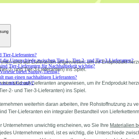
sung
d Tier-Lieferanten?
 die Unterschiede zwischen Tier-1-, Tier-2- und Tier-3-Lieferanten?
hmen sind auf Lieferanten angewiesen, um ihr Endprodukt herz
ind Tier-Lieferanten für Nachhaltigkeit wichtig?
 Tier-2- und Tier-3-Lieferanten) ins Spiel.
orteile bietet Supply-Tiering?
lt man einen nachhaltigen Lieferanten?
 ist mit Greenly?
hmen sind auf Lieferanten angewiesen, um ihr Endprodukt herz
 Tier-2- und Tier-3-Lieferanten) ins Spiel.
rnehmen weiterhin daran arbeiten, ihre Rohstoffnutzung zu ver
ind Tier-Lieferanten ein integraler Bestandteil von Lieferkette
hr Unternehmen unwichtig erscheinen, wo Sie Ihre
Materialien 
jedes Unternehmen wird, ist es wichtig, die Unterschiede zwisch