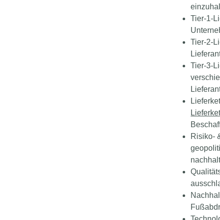
einzuha
Tier-1-L
Unterneh
Tier-2-L
Lieferan
Tier-3-L
verschie
Lieferan
Lieferke
Lieferke
Beschaf
Risiko-
geopolit
nachhalt
Qualität
ausschl
Nachhal
Fußabdr
Technol