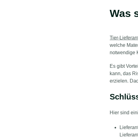
Was s
Tier-Lieferan
welche Materi
notwendige 
Es gibt Vorte
kann, das Ri
erzielen. Da
Schlüss
Hier sind ei
Liefera
Lieferan