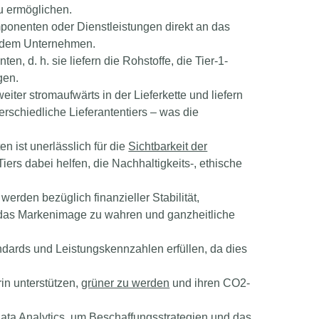
 ermöglichen.
mponenten oder Dienstleistungen direkt an das
it dem Unternehmen.
anten
, d. h. sie liefern die Rohstoffe, die Tier-1-
gen.
eiter stromaufwärts
in der Lieferkette und liefern
rschiedliche Lieferantentiers – was die
n ist unerlässlich für die
Sichtbarkeit der
Tiers dabei helfen, die
Nachhaltigkeits-, ethische
werden bezüglich
finanzieller Stabilität,
das Markenimage zu wahren und ganzheitliche
andards und Leistungskennzahlen erfüllen, da dies
in unterstützen,
grüner zu werden
und
ihren CO2-
ata Analytics
, um Beschaffungsstrategien und das