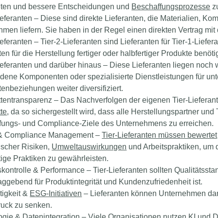
lten und bessere Entscheidungen und
Beschaffungsprozesse
zu
ieferanten
– Diese sind
direkte Lieferanten
, die Materialien, Ko
men liefern. Sie haben in der Regel einen direkten Vertrag m
ieferanten
– Tier-2-
Lieferanten sind Lieferanten für Tier-1-Liefer
ten für die Herstellung fertiger oder halbfertiger Produkte benöti
ieferanten und darüber hinaus
– Diese Lieferanten liegen
noch w
dene Komponenten oder spezialisierte Dienstleistungen für unte
tenbeziehungen weiter diversifiziert.
ttentransparenz
– Das Nachverfolgen der eigenen Tier-Lieferante
tte
, da so sichergestellt wird, dass alle Herstellungspartner und 
fungs-
und
Compliance-Ziele
des Unternehmens zu erreichen.
 & Compliance Management
–
Tier-Lieferanten müssen bewertet
ischer Risiken,
Umweltauswirkungen
und
Arbeitspraktiken
, um 
ige Praktiken zu gewährleisten.
skontrolle & Performance
– Tier-Lieferanten sollten Qualitätsst
aggebend für
Produktintegrität
und
Kundenzufriedenheit
ist.
tigkeit &
ESG-Initiativen
– Lieferanten können Unternehmen dar
uck zu senken.
ogie & Datenintegration
– Viele Organisationen nutzen
KI
und
D