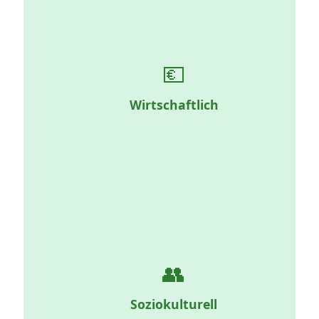
💶
Wachstumsrate, Arbeitslosigkeit, Inflation, Löhne,
Kaufkraft, Finanzierung, Kreditbedingungen.
Wirtschaftlich
👥
Demografie, Bildung, Werte, Lebensweisen, soziale
Netzwerke, Geburtenrate, Konsumgewohnheiten.
Soziokulturell