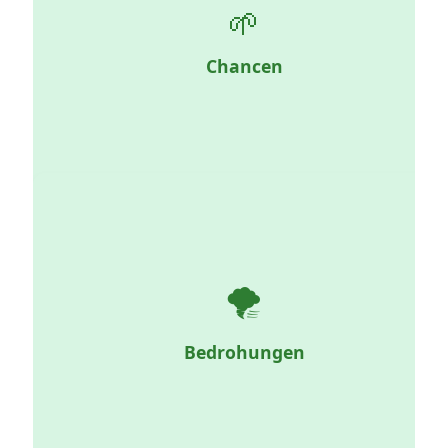
🌱
Günstige externe Faktoren: Kontext, Innovationen,
Trends, Schulungen ... die es zu nutzen gilt, um sich von
anderen abzuheben.
Chancen
🌪️
Externe Risiken, die sich negativ auf die
Geschäftstätigkeit auswirken können: Wettbewerb,
Instabilität, Klima, Abhängigkeiten.
Bedrohungen