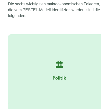
Die sechs wichtigsten makroökonomischen Faktoren,
die vom PESTEL-Modell identifiziert wurden, sind die
folgenden.
🏛️
Politische Stabilität, Steuerwesen, bevorstehende
Wahlen, internationale Abkommen, Subventionen,
Korruption, Vorschriften.
Politik