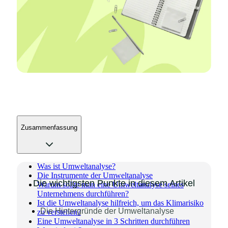
Zusammenfassung
Was ist Umweltanalyse?
Die Instrumente der Umweltanalyse
Die wichtigsten Punkte in diesem Artikel
Warum sollte man eine Umweltanalyse seines
Unternehmens durchführen?
Ist die Umweltanalyse hilfreich, um das Klimarisiko
Die Hintergründe der Umweltanalyse
zu verstehen?
Eine Umweltanalyse in 3 Schritten durchführen