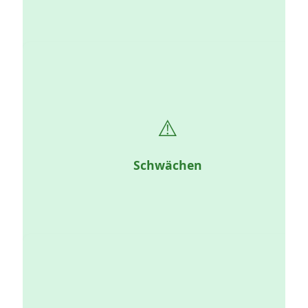
⚠️
Interne Hindernisse, die den Erfolg bremsen können:
Mangel an Werkzeugen, Kompetenzen, Zusammenhalt
oder einer klaren Vision.
Schwächen