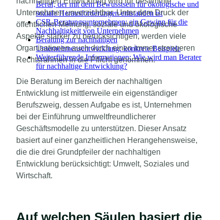
nachhaltigen Entwicklung wird für bestimmte
Beruf, der mit dem Bewusstsein für ökologische und
Unternehmen unverzichtbar. Unter dem Druck der
soziale Herausforderungen entstanden ist
CSR-Beratungsunternehmen: ein Gewinn für die
öffentlichen Meinung, soziale und ökologische
Nachhaltigkeit von Unternehmen
Aspekte stärker zu berücksichtigen, werden viele
Beratung zur nachhaltigen
Organisationen auch durch einen immer strengeren
Unternehmensentwicklung: konkrete Beispiele
Weiterführende Informationen: Wie wird man Berater
Rechtsrahmen in die Pflicht genommen.
für nachhaltige Entwicklung?
Die Beratung im Bereich der nachhaltigen
Entwicklung ist mittlerweile ein eigenständiger
Berufszweig, dessen Aufgabe es ist, Unternehmen
bei der Einführung umweltfreundlicherer
Geschäftsmodelle zu unterstützen.
Dieser Ansatz
basiert auf einer ganzheitlichen Herangehensweise,
die die drei Grundpfeiler der nachhaltigen
Entwicklung berücksichtigt: Umwelt, Soziales und
Wirtschaft.
Auf welchen Säulen basiert die