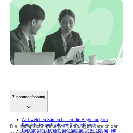
Zusammenfassung
Auf welchen Säulen basiert die Begleitung im
Bereich der nachhaltigen Entwicklung?
Die Inanspruchnahme von Beratung im Bereich der
Beratung im Bereich nachhaltige Entwicklung: ein