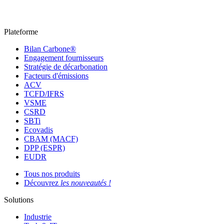
Plateforme
Bilan Carbone®
Engagement fournisseurs
Stratégie de décarbonation
Facteurs d'émissions
ACV
TCFD/IFRS
VSME
CSRD
SBTi
Ecovadis
CBAM (MACF)
DPP (ESPR)
EUDR
Tous nos produits
Découvrez
les nouveautés !
Solutions
Industrie