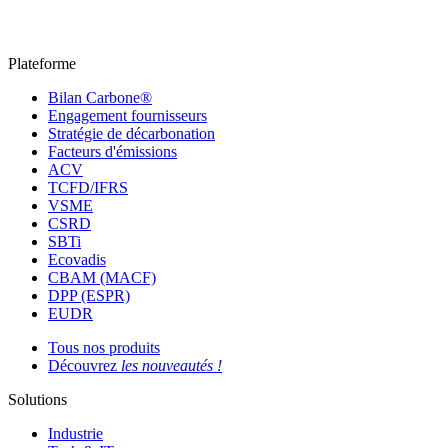
Plateforme
Bilan Carbone®
Engagement fournisseurs
Stratégie de décarbonation
Facteurs d'émissions
ACV
TCFD/IFRS
VSME
CSRD
SBTi
Ecovadis
CBAM (MACF)
DPP (ESPR)
EUDR
Tous nos produits
Découvrez
les nouveautés !
Solutions
Industrie