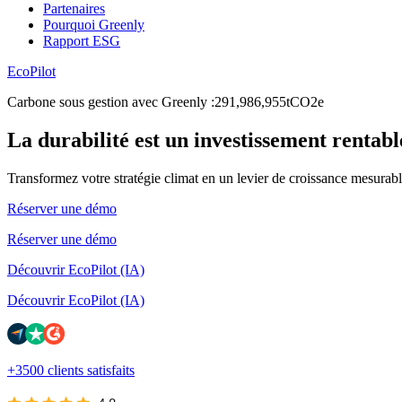
Partenaires
Pourquoi Greenly
Rapport ESG
EcoPilot
Carbone sous gestion avec Greenly
:
2
9
1
,
9
8
6
,
9
5
5
tCO2e
La durabilité est un investissement rentabl
Transformez votre stratégie climat en un levier de croissance mesurabl
Réserver une démo
Réserver une démo
Découvrir EcoPilot (IA)
Découvrir EcoPilot (IA)
+3500 clients satisfaits